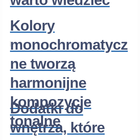
Kolory
monochromatycz
ne tworzą
harmonijne
kompozycje
Dodatki do
tonalne
wnętrza, które