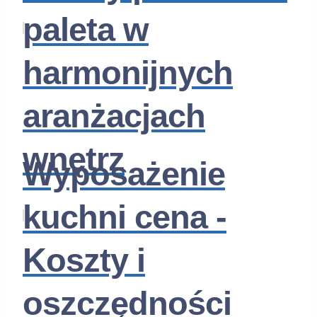
paleta w
harmonijnych
aranżacjach
wnętrz
Wyposażenie
kuchni cena -
Koszty i
oszczędności