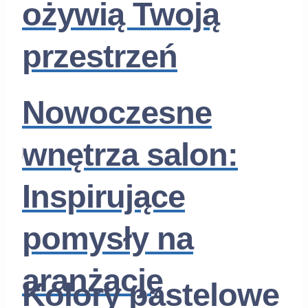
ożywią Twoją
przestrzeń
Nowoczesne
wnętrza salon:
Inspirujące
pomysły na
aranżację
Kolory pastelowe