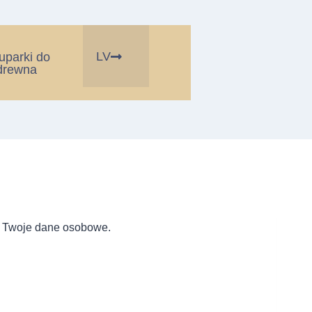
LV
łuparki do
drewna
my Twoje dane osobowe.