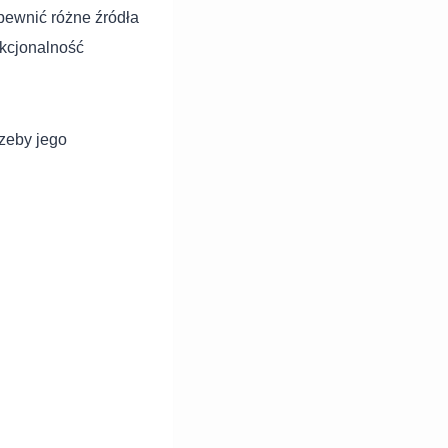
pewnić różne źródła
nkcjonalność
zeby jego