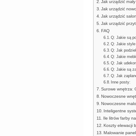
Jak urządzić mały
Jak urządzić now
Jak urządzić salon
Jak urządzić przyt
FAQ
Q: Jakie są p
Q: Jakie style
Q: Jak podziel
Q: Jakie meble
Q: Jak udeko
Q: Jakie są z
Q: Jak zaplan
Inne posty:
Surowe wnętrza: O
Nowoczesne wnętrz
Nowoczesne malow
Inteligentne sy
Ile litrów farby
Koszty elewacji 
Malowanie paneli