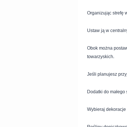
Organizując strefę 
Ustaw ją w centraln
Obok można postawić
towarzyskich.
Jeśli planujesz prz
Dodatki do małego 
Wybieraj dekoracje 
Rośliny doniczkowe