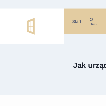
O
Start
nas
Jak urzą