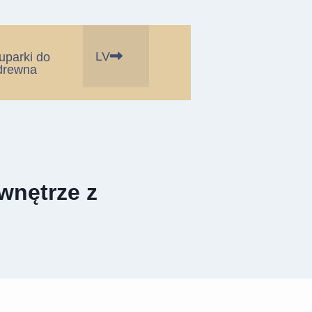
LV
łuparki do
drewna
wnętrze z