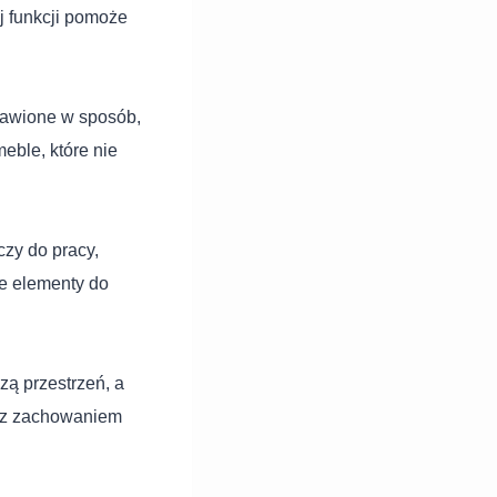
j funkcji pomoże
tawione w sposób,
eble, które nie
czy do pracy,
ne elementy do
ą przestrzeń, a
le z zachowaniem