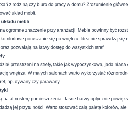
tkań z rodziną czy biuro do pracy w domu? Zrozumienie główne
tować układ mebli.
 układu mebli
 ma ogromne znaczenie przy aranżacji. Meble powinny być rozs
 komfortowe poruszanie się po wnętrzu. Idealnie sprawdzą się m
 oraz pozwalają na łatwy dostęp do wszystkich stref.
efy
iał przestrzeni na strefy, takie jak wypoczynkowa, jadalniana 
zację wnętrza. W małych salonach warto wykorzystać różnorod
ref, np. dywany czy parawany.
tyki
ą na atmosferę pomieszczenia. Jasne barwy optycznie powiększ
dadzą jej przytulności. Warto stosować całą paletę kolorów, a