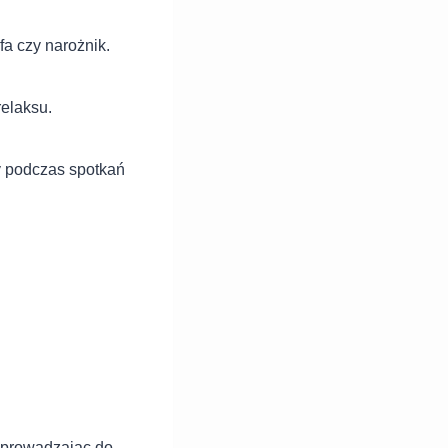
a czy narożnik.
relaksu.
y podczas spotkań
wprowadzając do