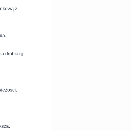
ynkową z
ia.
na drobiazgi.
ieżości.
ksza.