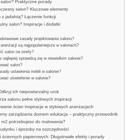
 salon? Praktyczne porady
oczesny salon? Kluczowe elementy
 z jadalnią? Łączenie funkcji
ulny salon? Inspiracje i dodatki
odstawowe zasady projektowania salonu?
 aranżacji są najpopularniejsze w salonach?
ić salon na strefy?
 najlepiej sprawdzą się w niewielkim salonie?
rować salon?
asady ustawienia mebli w salonie?
ować oświetlenie w salonie?
dkryj ich niepowtarzalny urok
a salonu pełne stylowych inspiracji
anie ścian inspiracje w stylowych aranżacjach
stemy zarządzania domem edukacja – praktyczny przewodnik
 na m2 potrzebujesz do malowania?
budynku i sposoby na oszczędności
 ściennych papierowych: Długotrwałe efekty i porady