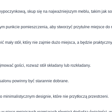
wypoczynkową, skup się na najważniejszym meblu, takim jak sof
ym punkcie pomieszczenia, aby stworzyć przytulne miejsce do 
 mały stół, który nie zajmie dużo miejsca, a będzie praktyczn
yjmować gości, rozważ stół składany lub rozkładany.
salonu powinny być starannie dobrane.
o minimalistycznym designie, które nie przytłoczą przestrzeni.
 w nieco mniejszych rozmiarach również dodadzą świeżości, 