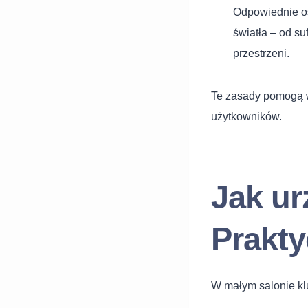
Odpowiednie oś
światła – od su
przestrzeni.
Te zasady pomogą w
użytkowników.
Jak ur
Prakt
W małym salonie kl