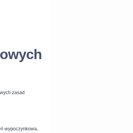
czowych
zowych zasad
rzeń wypoczynkowa,