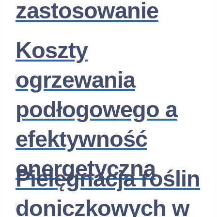
zastosowanie
Koszty
ogrzewania
podłogowego a
efektywność
energetyczna
Pielęgnacja roślin
doniczkowych w