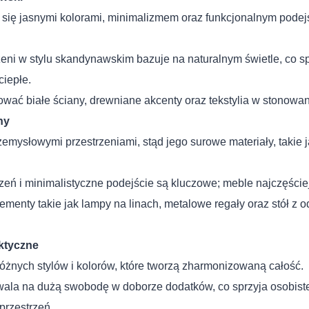
 się jasnymi kolorami, minimalizmem oraz funkcjonalnym podej
zeni w stylu skandynawskim bazuje na naturalnym świetle, co s
ciepłe.
wać białe ściany, drewniane akcenty oraz tekstylia w stonowa
ny
rzemysłowymi przestrzeniami, stąd jego surowe materiały, takie 
zeń i minimalistyczne podejście są kluczowe; meble najczęście
lementy takie jak lampy na linach, metalowe regały oraz stół z
ktyczne
różnych stylów i kolorów, które tworzą zharmonizowaną całość.
ala na dużą swobodę w doborze dodatków, co sprzyja osobis
przestrzeń.