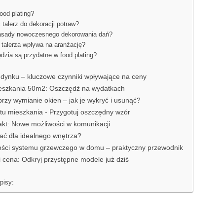
food plating?
 talerz do dekoracji potraw?
zasady nowoczesnego dekorowania dań?
t talerza wpływa na aranżację?
ędzia są przydatne w food plating?
udynku – kluczowe czynniki wpływające na ceny
eszkania 50m2: Oszczędź na wydatkach
przy wymianie okien – jak je wykryć i usunąć?
tu mieszkania - Przygotuj oszczędny wzór
takt: Nowe możliwości w komunikacji
rać dla idealnego wnętrza?
ści systemu grzewczego w domu – praktyczny przewodnik
cena: Odkryj przystępne modele już dziś
pisy: