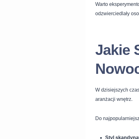
Warto eksperymentow
odzwierciedlały os
Jakie 
Nowoc
W dzisiejszych czas
aranżacji wnętrz.
Do najpopularniejs
Styl skandyna