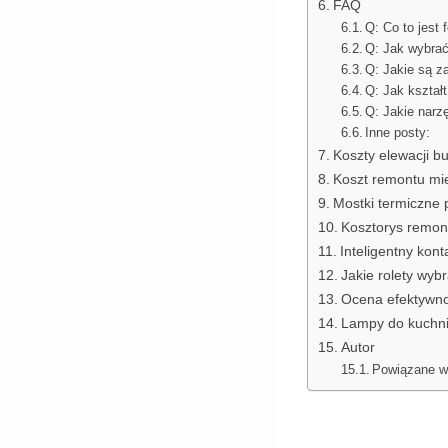
FAQ
Q: Co to jest 
Q: Jak wybrać
Q: Jakie są 
Q: Jak kształ
Q: Jakie narz
Inne posty:
Koszty elewacji b
Koszt remontu mi
Mostki termiczne 
Kosztorys remon
Inteligentny kon
Jakie rolety wyb
Ocena efektywno
Lampy do kuchni 
Autor
Powiązane w