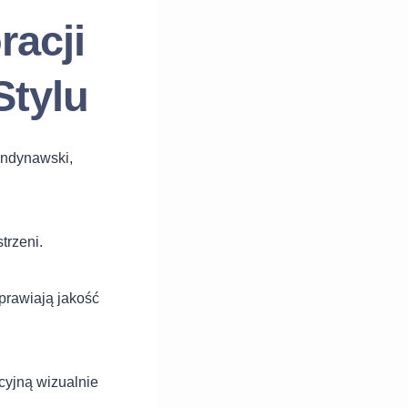
acji
Stylu
andynawski,
trzeni.
prawiają jakość
cyjną wizualnie