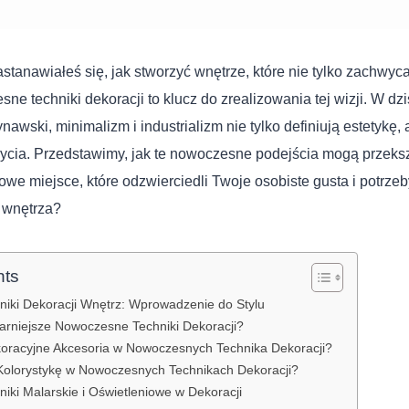
tanawiałeś się, jak stworzyć wnętrze, które nie tylko zachwyca,
ne techniki dekoracji to klucz do zrealizowania tej wizji. W dz
nawski, minimalizm i industrializm nie tylko definiują estetykę,
życia. Przedstawimy, jak te nowoczesne podejścia mogą przeksz
owe miejsce, które odzwierciedli Twoje osobiste gusta i potrze
 wnętrza?
nts
iki Dekoracji Wnętrz: Wprowadzenie do Stylu
arniejsze Nowoczesne Techniki Dekoracji?
oracyjne Akcesoria w Nowoczesnych Technika Dekoracji?
Kolorystykę w Nowoczesnych Technikach Dekoracji?
ki Malarskie i Oświetleniowe w Dekoracji