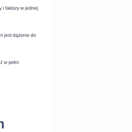
i faktury w jednej
m jest dążenie do
eż w pełni
h