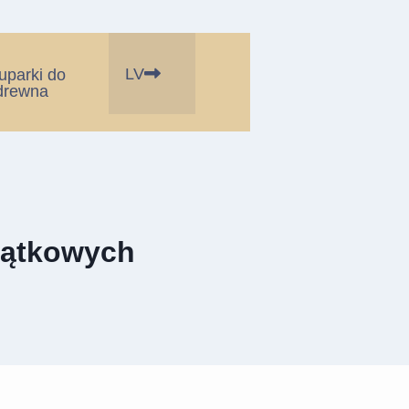
LV
łuparki do
drewna
jątkowych