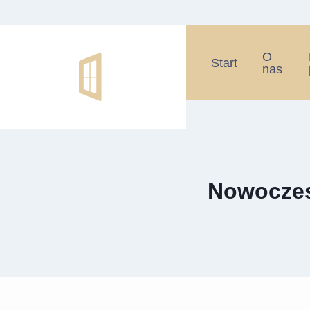
O
Start
nas
Nowoczes