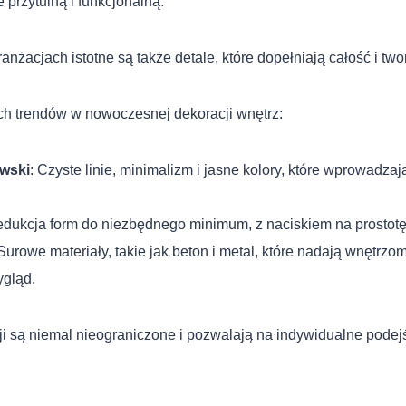
e przytulną i funkcjonalną.
żacjach istotne są także detale, które dopełniają całość i two
ych trendów w nowoczesnej dekoracji wnętrz:
wski
: Czyste linie, minimalizm i jasne kolory, które wprowadzają
edukcja form do niezbędnego minimum, z naciskiem na prostotę 
 Surowe materiały, takie jak beton i metal, które nadają wnętrzo
gląd.
ji są niemal nieograniczone i pozwalają na indywidualne pode