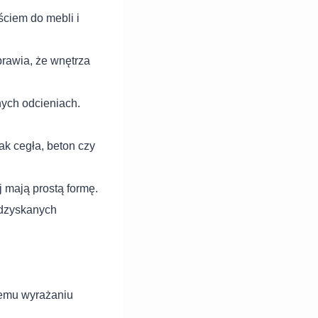
ściem do mebli i
prawia, że wnętrza
nych odcieniach.
jak cegła, beton czy
j mają prostą formę.
 odzyskanych
temu wyrażaniu