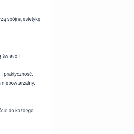
rzą spójną estetykę.
 światło i
i praktyczność.
m niepowtarzalny,
jście do każdego