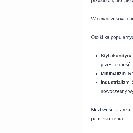
przestrzeń, ale takż
W nowoczesnych aran
Oto kilka popularn
Styl skandyna
przestronność.
Minimalizm
: R
Industrializm
:
nowoczesny wy
Możliwości aranżac
pomieszczenia.