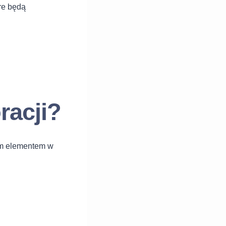
óre będą
racji?
nym elementem w