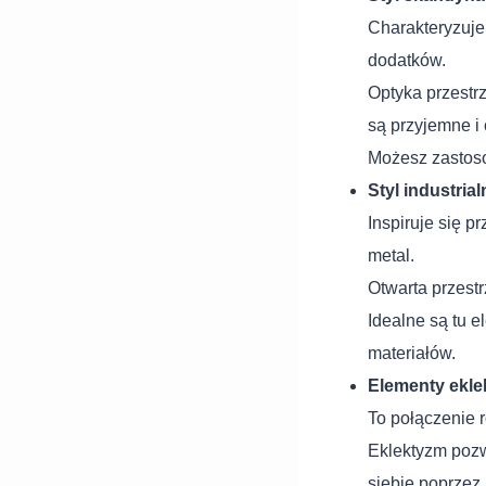
Charakteryzuje
dodatków.
Optyka przestr
są przyjemne i 
Możesz zastoso
Styl industrial
Inspiruje się p
metal.
Otwarta przestr
Idealne są tu e
materiałów.
Elementy ekle
To połączenie 
Eklektyzm pozw
siebie poprzez 