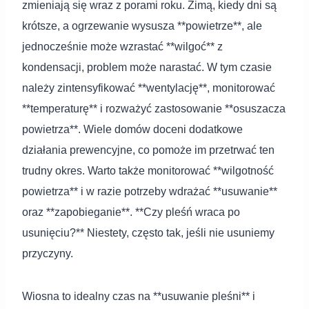
zmieniają się wraz z porami roku. Zimą, kiedy dni są
krótsze, a ogrzewanie wysusza **powietrze**, ale
jednocześnie może wzrastać **wilgoć** z
kondensacji, problem może narastać. W tym czasie
należy zintensyfikować **wentylację**, monitorować
**temperaturę** i rozważyć zastosowanie **osuszacza
powietrza**. Wiele domów doceni dodatkowe
działania prewencyjne, co pomoże im przetrwać ten
trudny okres. Warto także monitorować **wilgotność
powietrza** i w razie potrzeby wdrażać **usuwanie**
oraz **zapobieganie**. **Czy pleśń wraca po
usunięciu?** Niestety, często tak, jeśli nie usuniemy
przyczyny.
Wiosna to idealny czas na **usuwanie pleśni** i