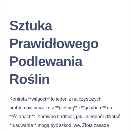
Sztuka
Prawidłowego
Podlewania
Roślin
Kontrola **wilgoci** to jeden z najczęstszych
problemów w walce z **pleśnią** i **grzybem** na
**ścianach**. Zarówno nadmiar, jak i niedobór działań
**usuwania** mogą być szkodliwe. Złota zasada