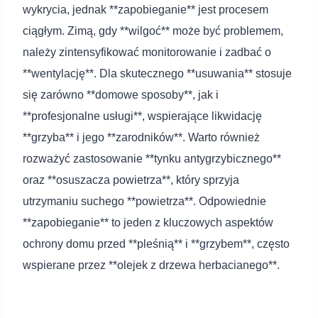
wykrycia, jednak **zapobieganie** jest procesem
ciągłym. Zimą, gdy **wilgoć** może być problemem,
należy zintensyfikować monitorowanie i zadbać o
**wentylację**. Dla skutecznego **usuwania** stosuje
się zarówno **domowe sposoby**, jak i
**profesjonalne usługi**, wspierające likwidację
**grzyba** i jego **zarodników**. Warto również
rozważyć zastosowanie **tynku antygrzybicznego**
oraz **osuszacza powietrza**, który sprzyja
utrzymaniu suchego **powietrza**. Odpowiednie
**zapobieganie** to jeden z kluczowych aspektów
ochrony domu przed **pleśnią** i **grzybem**, często
wspierane przez **olejek z drzewa herbacianego**.