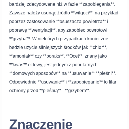
bardziej zdecydowane niż w fazie **zapobiegania**.
Zawsze należy usunąć źródło **wilgoci**, na przykład
poprzez zastosowanie **osuszacza powietrza** i
poprawę **wentylacji**, aby zapobiec powrotowi
**grzyba**. W niektórych przypadkach konieczne
będzie użycie silniejszych środków jak **chlor**,
**amoniak** czy **boraks**. **Ocet**, znany jako
**kwas** octowy, jest jednym z popularnych
**domowych sposobów** na **usuwanie** **pleśni**.
Odpowiednie **usuwanie** i **zapobieganie** to filar
ochrony przed **pleśnią** i **grzybem**.
Znaczenie