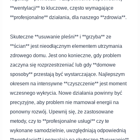
**wentylacji** to kluczowe, często wymagające
**profesjonalne** działania, dla naszego **zdrowia**.
Skuteczne **usuwanie pleśni** i **grzyba** ze
**ścian** jest nieodłącznym elementem utrzymania
zdrowego domu. Jest ono konieczne, gdy problem
zaczyna się rozprzestrzeniać lub gdy **domowe
sposoby** przestają być wystarczające. Najlepszym
okresem na intensywne **czyszczenie** jest moment
wczesnego wykrycia. Nowe działania powinny być
precyzyjne, aby problem nie marnował energii na
ponowny rozwój. Upewnij się, że zastosowane
metody, czy to **profesjonalne usługi** czy te
wykonane samodzielnie, uwzględniają odpowiednią
**wentylację** i pozwalają na skuteczne **usuwanie**