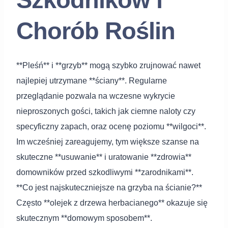
Chorób Roślin
**Pleśń** i **grzyb** mogą szybko zrujnować nawet
najlepiej utrzymane **ściany**. Regularne
przeglądanie pozwala na wczesne wykrycie
nieproszonych gości, takich jak ciemne naloty czy
specyficzny zapach, oraz ocenę poziomu **wilgoci**.
Im wcześniej zareagujemy, tym większe szanse na
skuteczne **usuwanie** i uratowanie **zdrowia**
domowników przed szkodliwymi **zarodnikami**.
**Co jest najskuteczniejsze na grzyba na ścianie?**
Często **olejek z drzewa herbacianego** okazuje się
skutecznym **domowym sposobem**.