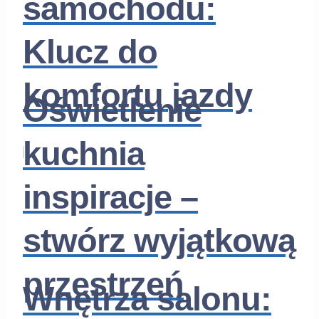
samochodu:
Klucz do
komfortu jazdy
Oświetlenie
kuchnia
inspiracje –
stwórz wyjątkową
przestrzeń
Wnętrza salonu: