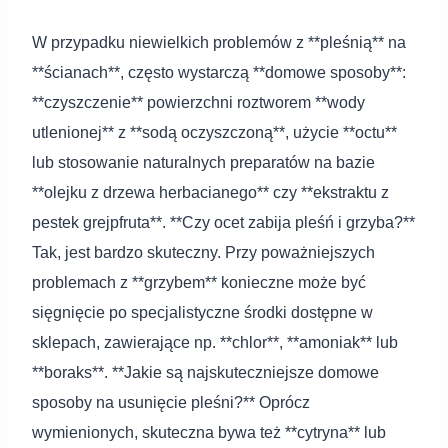
W przypadku niewielkich problemów z **pleśnią** na
**ścianach**, często wystarczą **domowe sposoby**:
**czyszczenie** powierzchni roztworem **wody
utlenionej** z **sodą oczyszczoną**, użycie **octu**
lub stosowanie naturalnych preparatów na bazie
**olejku z drzewa herbacianego** czy **ekstraktu z
pestek grejpfruta**. **Czy ocet zabija pleśń i grzyba?**
Tak, jest bardzo skuteczny. Przy poważniejszych
problemach z **grzybem** konieczne może być
sięgnięcie po specjalistyczne środki dostępne w
sklepach, zawierające np. **chlor**, **amoniak** lub
**boraks**. **Jakie są najskuteczniejsze domowe
sposoby na usunięcie pleśni?** Oprócz
wymienionych, skuteczna bywa też **cytryna** lub