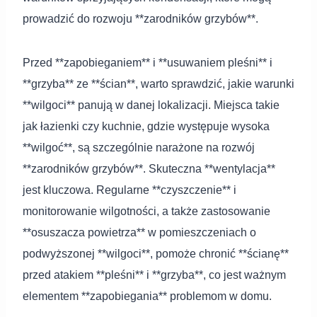
prowadzić do rozwoju **zarodników grzybów**.
Przed **zapobieganiem** i **usuwaniem pleśni** i
**grzyba** ze **ścian**, warto sprawdzić, jakie warunki
**wilgoci** panują w danej lokalizacji. Miejsca takie
jak łazienki czy kuchnie, gdzie występuje wysoka
**wilgoć**, są szczególnie narażone na rozwój
**zarodników grzybów**. Skuteczna **wentylacja**
jest kluczowa. Regularne **czyszczenie** i
monitorowanie wilgotności, a także zastosowanie
**osuszacza powietrza** w pomieszczeniach o
podwyższonej **wilgoci**, pomoże chronić **ścianę**
przed atakiem **pleśni** i **grzyba**, co jest ważnym
elementem **zapobiegania** problemom w domu.