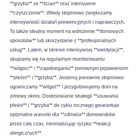
**grzyba** ze **ścian** oraz intensywne
**czyszczenie**. Wtedy stopniowo zwiększamy
intensywność działań prewencyjnych i naprawczych.
To także idealny moment na wdrożenie **domowych
sposobów** lub skorzystanie z **profesjonalnych
usług**. Latem, w okresie intensywnej **wentylacji**,
skupiamy się na regularnym monitorowaniu
**wilgoci** i **zapobieganiu** ponownym pojawieniom
**pleśni** i **grzyba**. Jesienią ponownie stopniowo
ograniczamy **wilgoć** i przygotowujemy dom na
zimowy okres. Dostosowanie strategii **usuwania
pleśni** i **grzyba** do cyklu rocznego gwarantuje
optymalne warunki dla **zdrowia** domowników
przez cały czas, minimalizując ryzyko **reakcji
alergicznych**.