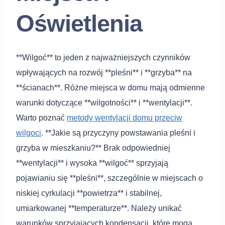
Oświetlenia
**Wilgoć** to jeden z najważniejszych czynników
wpływających na rozwój **pleśni** i **grzyba** na
**ścianach**. Różne miejsca w domu mają odmienne
warunki dotyczące **wilgotności** i **wentylacji**.
Warto poznać
metody wentylacji domu przeciw
wilgoci
. **Jakie są przyczyny powstawania pleśni i
grzyba w mieszkaniu?** Brak odpowiedniej
**wentylacji** i wysoka **wilgoć** sprzyjają
pojawianiu się **pleśni**, szczególnie w miejscach o
niskiej cyrkulacji **powietrza** i stabilnej,
umiarkowanej **temperaturze**. Należy unikać
warunków sprzyjających kondensacji, które mogą