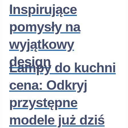
Inspirujące
pomysły na
wyjątkowy
design
Lampy do kuchni
cena: Odkryj
przystępne
modele już dziś