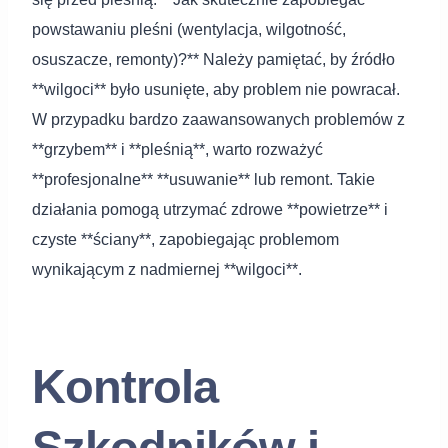
powstawaniu pleśni (wentylacja, wilgotność,
osuszacze, remonty)?** Należy pamiętać, by źródło
**wilgoci** było usunięte, aby problem nie powracał.
W przypadku bardzo zaawansowanych problemów z
**grzybem** i **pleśnią**, warto rozważyć
**profesjonalne** **usuwanie** lub remont. Takie
działania pomogą utrzymać zdrowe **powietrze** i
czyste **ściany**, zapobiegając problemom
wynikającym z nadmiernej **wilgoci**.
Kontrola
Szkodników i