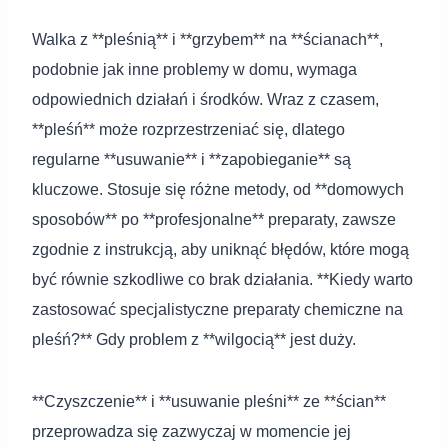
Walka z **pleśnią** i **grzybem** na **ścianach**,
podobnie jak inne problemy w domu, wymaga
odpowiednich działań i środków. Wraz z czasem,
**pleśń** może rozprzestrzeniać się, dlatego
regularne **usuwanie** i **zapobieganie** są
kluczowe. Stosuje się różne metody, od **domowych
sposobów** po **profesjonalne** preparaty, zawsze
zgodnie z instrukcją, aby uniknąć błędów, które mogą
być równie szkodliwe co brak działania. **Kiedy warto
zastosować specjalistyczne preparaty chemiczne na
pleśń?** Gdy problem z **wilgocią** jest duży.
**Czyszczenie** i **usuwanie pleśni** ze **ścian**
przeprowadza się zazwyczaj w momencie jej