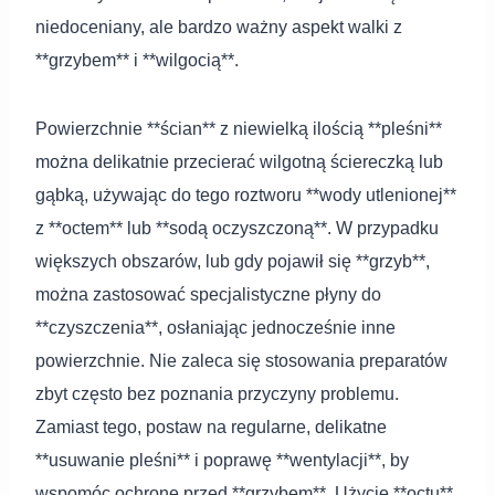
niedoceniany, ale bardzo ważny aspekt walki z
**grzybem** i **wilgocią**.
Powierzchnie **ścian** z niewielką ilością **pleśni**
można delikatnie przecierać wilgotną ściereczką lub
gąbką, używając do tego roztworu **wody utlenionej**
z **octem** lub **sodą oczyszczoną**. W przypadku
większych obszarów, lub gdy pojawił się **grzyb**,
można zastosować specjalistyczne płyny do
**czyszczenia**, osłaniając jednocześnie inne
powierzchnie. Nie zaleca się stosowania preparatów
zbyt często bez poznania przyczyny problemu.
Zamiast tego, postaw na regularne, delikatne
**usuwanie pleśni** i poprawę **wentylacji**, by
wspomóc ochronę przed **grzybem**. Użycie **octu**