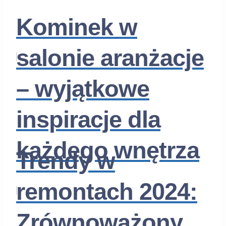
Kominek w
salonie aranżacje
– wyjątkowe
inspiracje dla
każdego wnętrza
Trendy w
remontach 2024:
Zrównoważony