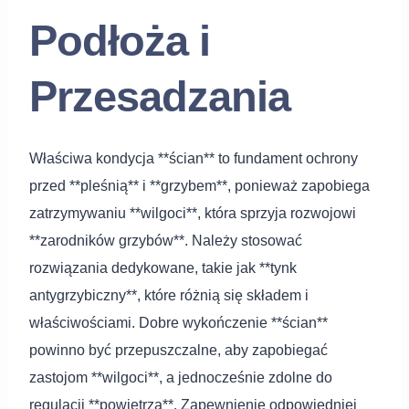
Podłoża i
Przesadzania
Właściwa kondycja **ścian** to fundament ochrony
przed **pleśnią** i **grzybem**, ponieważ zapobiega
zatrzymywaniu **wilgoci**, która sprzyja rozwojowi
**zarodników grzybów**. Należy stosować
rozwiązania dedykowane, takie jak **tynk
antygrzybiczny**, które różnią się składem i
właściwościami. Dobre wykończenie **ścian**
powinno być przepuszczalne, aby zapobiegać
zastojom **wilgoci**, a jednocześnie zdolne do
regulacji **powietrza**. Zapewnienie odpowiedniej