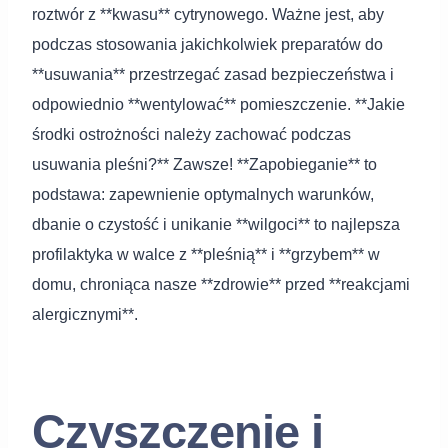
roztwór z **kwasu** cytrynowego. Ważne jest, aby
podczas stosowania jakichkolwiek preparatów do
**usuwania** przestrzegać zasad bezpieczeństwa i
odpowiednio **wentylować** pomieszczenie. **Jakie
środki ostrożności należy zachować podczas
usuwania pleśni?** Zawsze! **Zapobieganie** to
podstawa: zapewnienie optymalnych warunków,
dbanie o czystość i unikanie **wilgoci** to najlepsza
profilaktyka w walce z **pleśnią** i **grzybem** w
domu, chroniąca nasze **zdrowie** przed **reakcjami
alergicznymi**.
Czyszczenie i