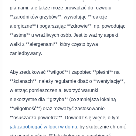
plamami, ale także może prowadzić do rozwoju
**zarodników grzybów**, wywołując **reakcje
alergiczne** i pogarszając **zdrowie**, np. powodując
**astmę** u wrażliwych osób. Jest to ważny aspekt
walki z **alergenami**, który często bywa
zaniedbywany.
Aby zredukować **wilgoć** i zapobiec **pleśni** na
**ścianach**, należy regularnie dbać o **wentylację**,
wietrząc pomieszczenia, tworzyć warunki
niekorzystne dla **grzyba** (co zmniejsza lokalną
**wilgotność**) oraz rozważyć zastosowanie
**osuszacza powietrza**. Dowiedz się więcej o tym,
jak zapobiegać wilgoci w domu
, by skutecznie chronić
się przed pleśnią. **Jak skutecznie zapobiegać