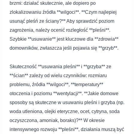
brzmi: działać skutecznie, ale dopiero po
zlokalizowaniu źródła **wilgoci**. **Czym najlepiej
usunąć pleśń ze ściany?** Aby sprawdzić poziom
zagrożenia, należy ocenić rozległość **pleśni**.
Szybkie **usuwanie** jest kluczowe dla **zdrowia**
domowników, zwłaszcza jeśli pojawia się **grzyb**.
Skuteczność **usuwania pleśni** i **grzyba** ze
**ścian** zależy od wielu czynników: rozmiaru
problemu, źródła **wilgoci**, **temperatury**
otoczenia i poziomu **wentylacji**. **Jakie domowe
sposoby są skuteczne w usuwaniu pleśni i grzyba (np.
woda utleniona, olejki eteryczne, ocet, cytryna, soda
oczyszczona, amoniak, boraks)?** W okresie
intensywnego rozwoju **pleśni**, działania muszą być