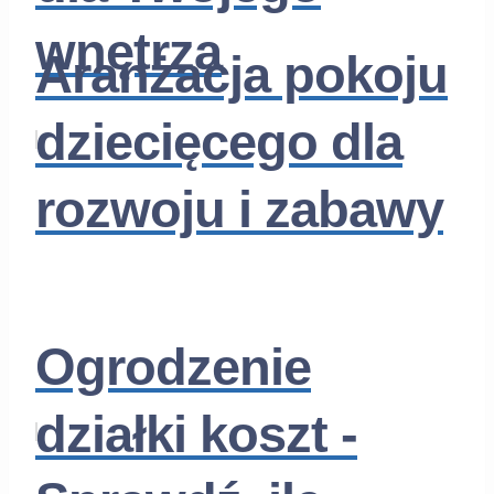
wnętrza
Aranżacja pokoju
dziecięcego dla
rozwoju i zabawy
Ogrodzenie
działki koszt -