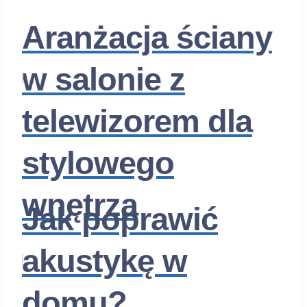
Aranżacja ściany
w salonie z
telewizorem dla
stylowego
wnętrza
Jak poprawić
akustykę w
domu?