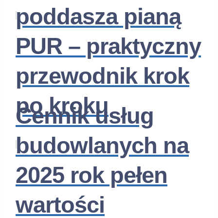
poddasza pianą
PUR – praktyczny
przewodnik krok
po kroku
Cennik usług
budowlanych na
2025 rok pełen
wartości