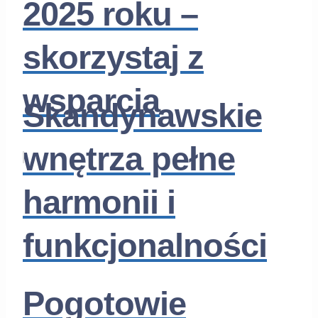
2025 roku –
skorzystaj z
wsparcia
Skandynawskie
wnętrza pełne
harmonii i
funkcjonalności
Pogotowie