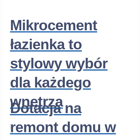
Mikrocement
łazienka to
stylowy wybór
dla każdego
wnętrza
Dotacja na
remont domu w