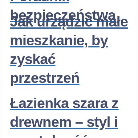
bezpieczeństwa
Jak urządzić małe
mieszkanie, by
zyskać
przestrzeń
Łazienka szara z
drewnem – styl i