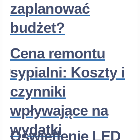
zaplanować
budżet?
Cena remontu
sypialni: Koszty i
czynniki
wpływające na
wydatki
Oświetlenie LED