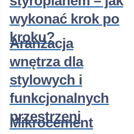
styropianem – jak
wykonać krok po
kroku?
Aranżacja
wnętrza dla
stylowych i
funkcjonalnych
przestrzeni
Mikrocement