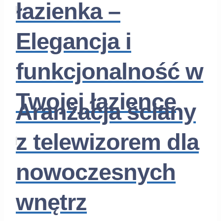
łazienka –
Elegancja i
funkcjonalność w
Twojej łazience
Aranżacja ściany
z telewizorem dla
nowoczesnych
wnętrz