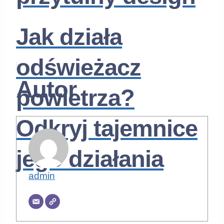
Jak działa
odświeżacz
Autor
powietrza?
Odkryj tajemnice
jego działania
admin