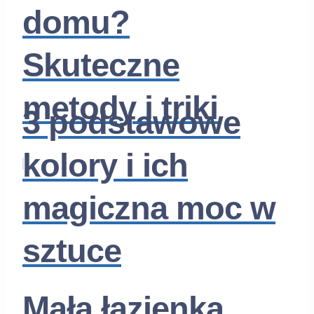
domu?
Skuteczne
metody i triki
3 podstawowe
kolory i ich
magiczna moc w
sztuce
Mała łazienka