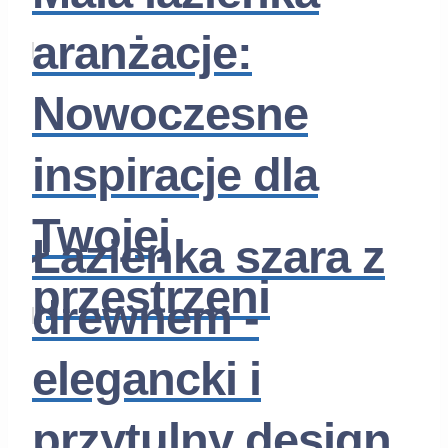
aranżacje:
Nowoczesne
inspiracje dla
Twojej
Łazienka szara z
przestrzeni
drewnem -
elegancki i
przytulny design