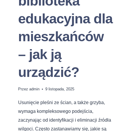
biblioteka
edukacyjna dla
mieszkańców
– jak ją
urządzić?
Przez
admin
9 listopada, 2025
Usunięcie pleśni ze ścian, a także grzyba,
wymaga kompleksowego podejścia,
zaczynając od identyfikacji i eliminacji źródła
wilgoci. Często zastanawiamy się, jakie są